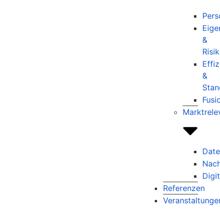
Pers
Eige
&
Risi
Effi
&
Stan
Fusi
Marktrele
Dat
Nach
Digi
Referenzen
Veranstaltunge