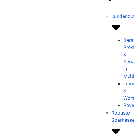
Kundenzuf
Bera
Prod
&
Serv
im
Mult
Immo
&
Woh
Pay
Robuste
Sparkass