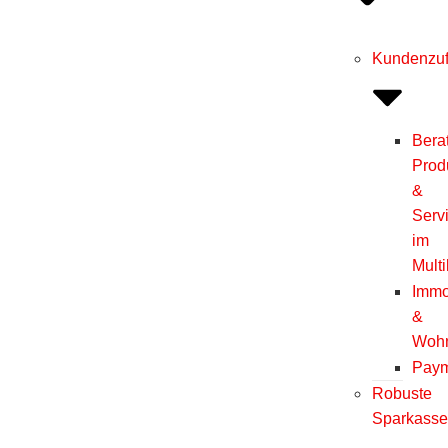
Kundenzuf
Bera
Prod
&
Serv
im
Mult
Immo
&
Woh
Pay
Robuste
Sparkass