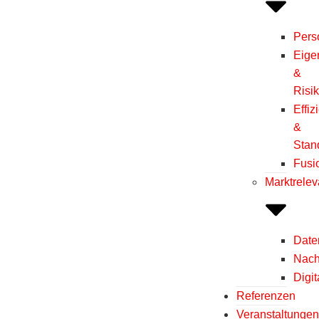
Pers
Eige
&
Risi
Effiz
&
Stan
Fusi
Marktrele
Dat
Nach
Digit
Referenzen
Veranstaltunge