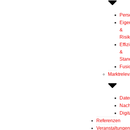
Pers
Eige
&
Risi
Effiz
&
Stan
Fusi
Marktrele
Dat
Nach
Digit
Referenzen
Veranstaltunge