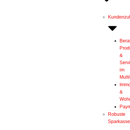
Kundenzuf
Bera
Prod
&
Serv
im
Mult
Immo
&
Woh
Pay
Robuste
Sparkass