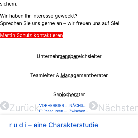
sichern.
Wir haben Ihr Interesse geweckt?
Sprechen Sie uns gerne an – wir freuen uns auf Sie!
Martin Schulz kontaktieren
Unternehmensbereichsleiter
Roland Elsner
Teamleiter & Managementberater
Martin Schulz
Seniorberater
Frank Schüssler
Zurück
Nächster
VORHERIGER BEITRAG
NÄCHSTER BEITRAG
IT-Ressourcen gezielt steuern – Transparenz schaffen und Potenziale nutzen
Zwischen Hype und Realität: Warum Blockchain, DLT und Krypto jetzt ernsthaft in der Finanzwelt ankommen
r u d i – eine Charakterstudie